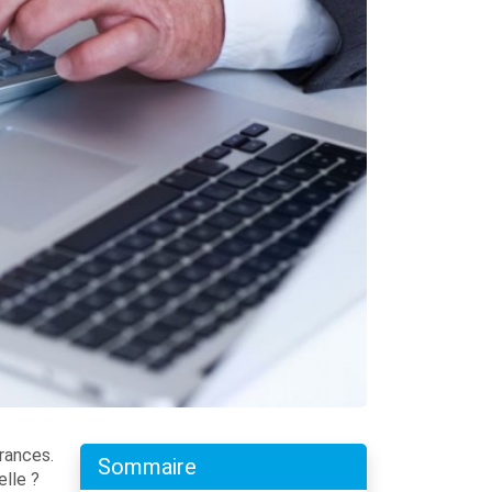
rances.
Sommaire
elle ?