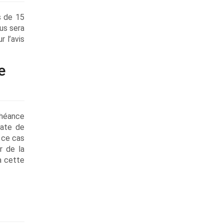
s de 15
us sera
 l’avis
e
chéance
date de
 ce cas
r de la
à cette