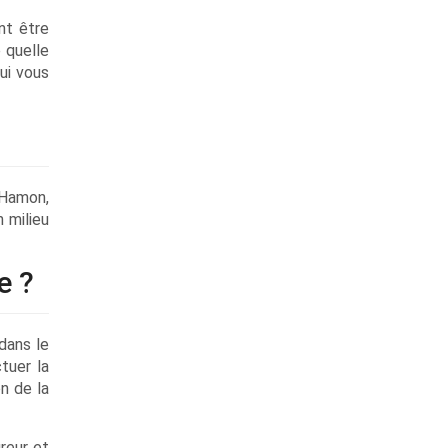
nt être
 quelle
ui vous
i Hamon,
 milieu
e ?
dans le
tuer la
n de la
reur et