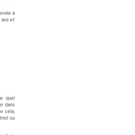
ervée à
 ans et
e quel
er dans
e cela,
riel ou