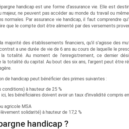
épargne handicap est une forme d’assurance vie. Elle est desti
 ou majeur, ne peuvent pas accéder au monde du travail ou mêm
s normales. Par assurance vie handicap, il faut comprendre qu’il
 dire que le compte doit être alimenté par des versements prove
 majorité des établissements financiers, qu’il s’agisse des mut
ontrat a une durée de vie de 6 ans au cours de laquelle le presc
la totalité. Au moment de l’enregistrement, ce dernier dés
 la totalité du capital. Au bout des six ans, l’argent peut être 
agère.
on de handicap peut bénéficier des primes suivantes :
s conditions) à hauteur de 25 %
ici, les bénéficiaires doivent avoir un taux d’invalidité compris e
 ou agricole MSA
èvement solidarité) à hauteur de 17,2 %
épargne handicap ?