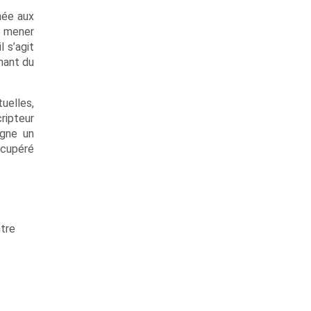
née aux
e mener
 s’agit
nant du
uelles,
ripteur
igne un
récupéré
ntre