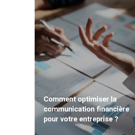
a
cière
Comment réagir à un rejet
 ?
de prélèvement ?