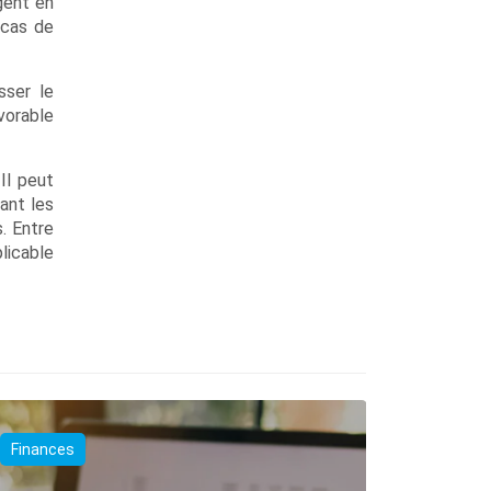
gent en
 cas de
sser le
vorable
Il peut
vant les
s. Entre
licable
Finances
Finances