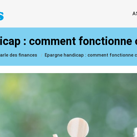
A
cap : comment fonctionne c
parle des finances
Epargne handicap : comment fonctionne ce