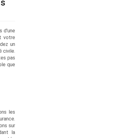
us
s d'une
t votre
édez un
 civile.
tes pas
ble que
ons les
urance.
ons sur
dant la