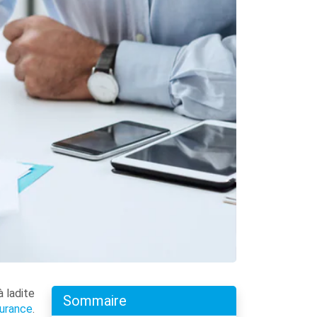
 ladite
Sommaire
surance
.