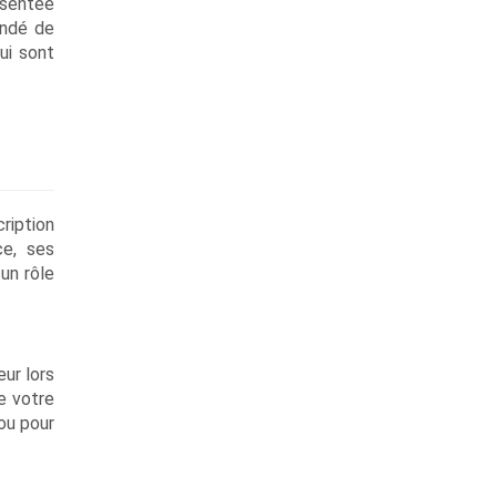
ésentée
andé de
ui sont
ription
ce, ses
 un rôle
eur lors
e votre
ou pour