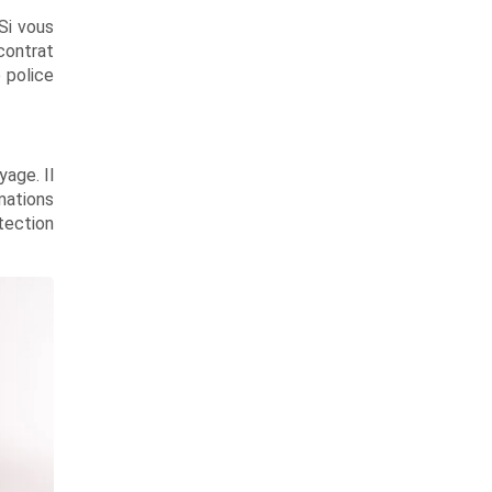
Si vous
contrat
 police
yage. Il
mations
tection