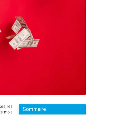
sés les
Sommaire
 le mois