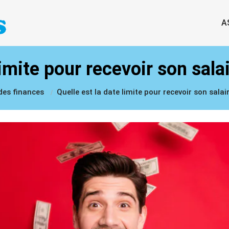
A
limite pour recevoir son sala
 des finances
Quelle est la date limite pour recevoir son salai