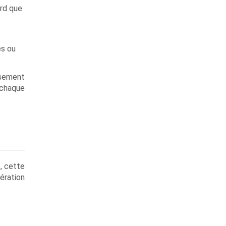
ord que
es ou
rsement
 chaque
t, cette
nération