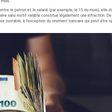
 mois.
tre le patron et le salarié (par exemple, le 15 du mois), elle d
ière sans motif valable constitue légalement une infraction. D
our ouvrable, à l'exception du virement bancaire qui peut être o