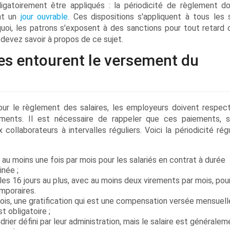
igatoirement être appliqués : la périodicité de règlement do
ant un
jour ouvrable
. Ces dispositions s'appliquent à tous les s
quoi, les patrons s'exposent à des sanctions pour tout retard 
 devez savoir à propos de ce sujet.
les entourent le versement du
our le règlement des salaires, les employeurs doivent respec
ments. Il est nécessaire de rappeler que ces paiements, 
collaborateurs à intervalles réguliers. Voici la périodicité rég
 au moins une fois par mois pour les salariés en contrat à durée
inée ;
es 16 jours au plus, avec au moins deux virements par mois, pour
emporaires.
 mois, une gratification qui est une compensation versée mensue
 obligatoire ;
rier défini par leur administration, mais le salaire est généralem