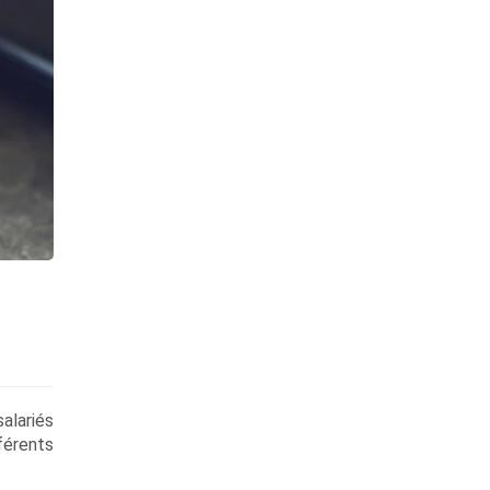
alariés
fférents