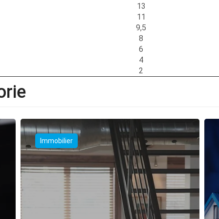
13
11
9,5
8
6
4
2
orie
Immobilier