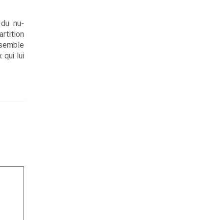
 du nu-
rtition
ensemble
 qui lui