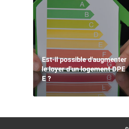
menter
Pourquoi opter pour une
nt DPE
location meublée de longue
durée ?