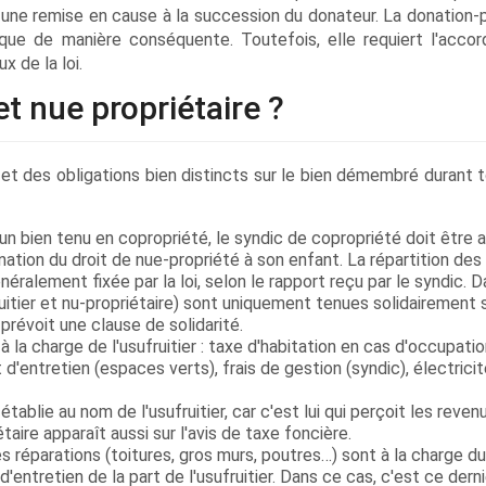
t une remise en cause à la succession du donateur. La donation-
que de manière conséquente. Toutefois, elle requiert l'accor
x de la loi.
et nue propriétaire ?
ts et des obligations bien distincts sur le bien démembré durant 
un bien tenu en copropriété, le syndic de copropriété doit être 
ation du droit de nue-propriété à son enfant. La répartition des
alement fixée par la loi, selon le rapport reçu par le syndic. D
uitier et nu-propriétaire) sont uniquement tenues solidairement s
révoit une clause de solidarité.
 la charge de l'usufruitier : taxe d'habitation en cas d'occupatio
 d'entretien (espaces verts), frais de gestion (syndic), électrici
établie au nom de l'usufruitier, car c'est lui qui perçoit les reven
taire apparaît aussi sur l'avis de taxe foncière.
s réparations (toitures, gros murs, poutres…) sont à la charge du
d'entretien de la part de l'usufruitier. Dans ce cas, c'est ce derni