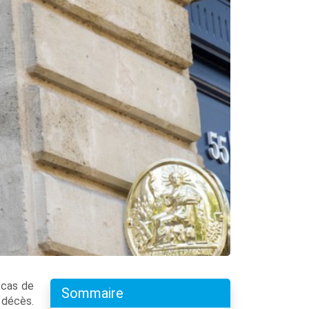
 cas de
Sommaire
 décès.