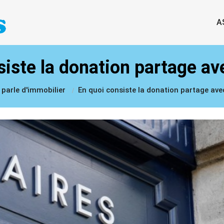
A
iste la donation partage av
 parle d'immobilier
En quoi consiste la donation partage ave