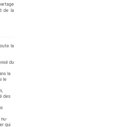
partage
d de la
toute la
avisé du
ans la
i le
n,
té des
us
 nu-
er qui