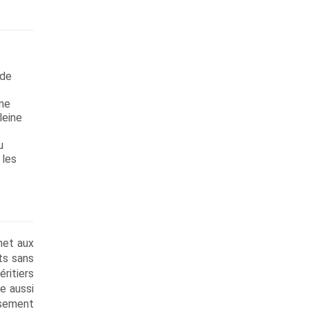
 de
une
leine
u
 les
met aux
ts sans
ritiers
e aussi
ssement